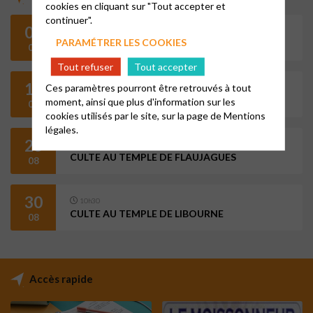
cookies en cliquant sur "Tout accepter et
continuer".
09
10h30
PARAMÉTRER LES COOKIES
CULTE AU TEMPLE DE CASTILLON
08
Tout refuser
Tout accepter
16
Ces paramètres pourront être retrouvés à tout
10h30
CULTE AU TEMPLE DE LIBOURNE
moment, ainsi que plus d'information sur les
08
cookies utilisés par le site, sur la page de
Mentions
légales.
23
10h30
CULTE AU TEMPLE DE FLAUJAGUES
08
30
10h30
CULTE AU TEMPLE DE LIBOURNE
08
Accès rapide